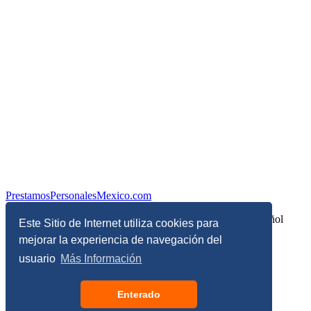
PrestamosPersonalesMexico.com
Información sobre Finanzas Personales y Economía en Español
Este Sitio de Internet utiliza cookies para
mejorar la experiencia de navegación del
© Copyright 2017 - 2026 - Todos los derechos reservados
usuario
Más Información
Términos, Condiciones y Políticas de Privacidad
Enterado