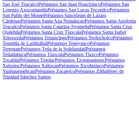
San José Teacalco
Préstamos San Juan Huactzinco
Préstamos San
Lorenzo Axocomanitla
Préstamos San Lucas Tecopilco
Préstamos
San Pablo del Monte
Préstamos Sanctórum de Lázaro
Cárdenas
Préstamos Santa Ana Nopalucan
Préstamos Santa Apolonia
Teacalco
Préstamos Santa Catarina Ayometla
Préstamos Santa Cruz
Quilehtla
Préstamos Santa Cruz Tlaxcala
Préstamos Santa Isabel
Xiloxoxtla
Préstamos Tenancingo
Préstamos Teolocholco
Préstamos
Tepetitla de Lardizábal
Préstamos Tepeyanco
Préstamos
Terrenate
Préstamos Tetla de la Solidaridad
Préstamos
Tetlatlahuca
Préstamos Tlaxcala
Préstamos Tlaxco
Préstamos
Tocatlán
Préstamos Totolac
Préstamos Tzompantepec
Préstamos
Xaloztoc
Préstamos Xaltocan
Préstamos Xicohtzinco
Préstamos
Yauhquemehcan
Préstamos Zacatelco
Préstamos Ziltlaltépec de
Trinidad Sánchez Santos