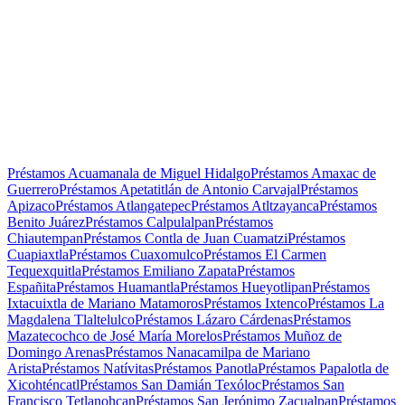
Préstamos Acuamanala de Miguel Hidalgo
Préstamos Amaxac de
Guerrero
Préstamos Apetatitlán de Antonio Carvajal
Préstamos
Apizaco
Préstamos Atlangatepec
Préstamos Atltzayanca
Préstamos
Benito Juárez
Préstamos Calpulalpan
Préstamos
Chiautempan
Préstamos Contla de Juan Cuamatzi
Préstamos
Cuapiaxtla
Préstamos Cuaxomulco
Préstamos El Carmen
Tequexquitla
Préstamos Emiliano Zapata
Préstamos
Españita
Préstamos Huamantla
Préstamos Hueyotlipan
Préstamos
Ixtacuixtla de Mariano Matamoros
Préstamos Ixtenco
Préstamos La
Magdalena Tlaltelulco
Préstamos Lázaro Cárdenas
Préstamos
Mazatecochco de José María Morelos
Préstamos Muñoz de
Domingo Arenas
Préstamos Nanacamilpa de Mariano
Arista
Préstamos Natívitas
Préstamos Panotla
Préstamos Papalotla de
Xicohténcatl
Préstamos San Damián Texóloc
Préstamos San
Francisco Tetlanohcan
Préstamos San Jerónimo Zacualpan
Préstamos