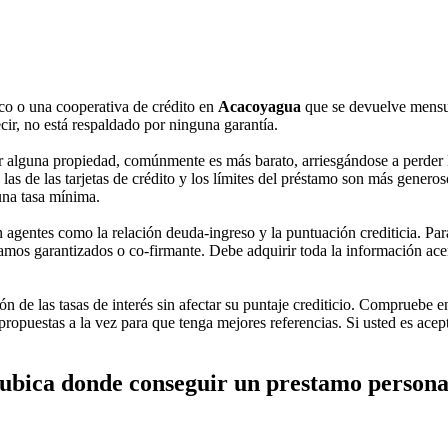
co o una cooperativa de crédito en
Acacoyagua
que se devuelve mensu
cir, no está respaldado por ninguna garantía.
 alguna propiedad, comúnmente es más barato, arriesgándose a perder la 
de las tarjetas de crédito y los límites del préstamo son más generosos.
una tasa mínima.
agentes como la relación deuda-ingreso y la puntuación crediticia. Para
mos garantizados o co-firmante. Debe adquirir toda la información acerc
n de las tasas de interés sin afectar su puntaje crediticio. Compruebe e
ropuestas a la vez para que tenga mejores referencias. Si usted es ace
ubica donde conseguir un prestamo person