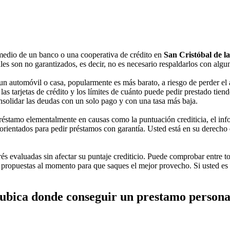
medio de un banco o una cooperativa de crédito en
San Cristóbal de l
es son no garantizados, es decir, no es necesario respaldarlos con algun
n automóvil o casa, popularmente es más barato, a riesgo de perder el a
 tarjetas de crédito y los límites de cuánto puede pedir prestado tienden
onsolidar las deudas con un solo pago y con una tasa más baja.
éstamo elementalmente en causas como la puntuación crediticia, el inform
ientados para pedir préstamos con garantía. Usted está en su derecho de
erés evaluadas sin afectar su puntaje crediticio. Puede comprobar entre t
s propuestas al momento para que saques el mejor provecho. Si usted es
ubica donde conseguir un prestamo personal