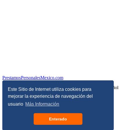
PrestamosPersonalesMexico.com
Información sobre Finanzas Personales y Economía en Español
Este Sitio de Internet utiliza cookies para
mejorar la experiencia de navegación del
© Copyright 2017 - 2026 - Todos los derechos reservados
usuario
Más Información
Términos, Condiciones y Políticas de Privacidad
Enterado
Configuración de privacidad y de cookies