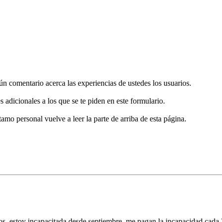
gún comentario acerca las experiencias de ustedes los usuarios.
s adicionales a los que se te piden en este formulario.
tamo personal vuelve a leer la parte de arriba de esta página.
s, estoy incapacitada desde septiembre, me pagan la incapacidad cada 28