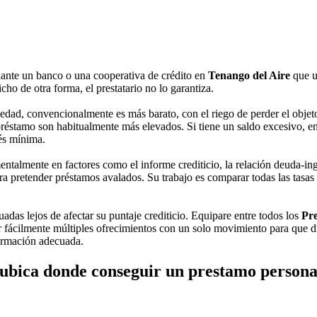
ante un banco o una cooperativa de crédito en
Tenango del Aire
que u
ho de otra forma, el prestatario no lo garantiza.
dad, convencionalmente es más barato, con el riego de perder el objeto
préstamo son habitualmente más elevados. Si tiene un saldo excesivo, en 
rés mínima.
talmente en factores como el informe crediticio, la relación deuda-ingr
 pretender préstamos avalados. Su trabajo es comparar todas las tasas d
adas lejos de afectar su puntaje crediticio. Equipare entre todos los
Pre
r fácilmente múltiples ofrecimientos con un solo movimiento para que dis
formación adecuada.
ubica donde conseguir un prestamo persona