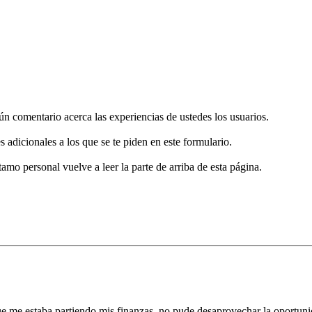
gún comentario acerca las experiencias de ustedes los usuarios.
s adicionales a los que se te piden en este formulario.
tamo personal vuelve a leer la parte de arriba de esta página.
ue me estaba partiendo mis finanzas, no pude desaprovechar la oportuni