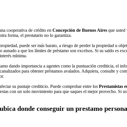
una cooperativa de crédito en
Concepción de Buenos Aires
que usted 
ra forma, el prestatario no lo garantiza.
ropiedad, puede ser más barato, a riesgo de perder la propiedad u objet
aunado a que los límites de préstamo son excelsos. Si su saldo es excesi
 interés mínima.
tamo dando importancia a agentes como la puntuación crediticia, el infor
canalizados para obtener préstamos avalados. Adquiera, consulte y compa
or.
 afectar su puntaje crediticio. Puede comprobar entre los
Prestamistas e
stas con un solo movimiento para que saques el mejor provecho. Si ust
ubica donde conseguir un prestamo persona