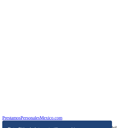
PrestamosPersonalesMexico.com
Información sobre Finanzas Personales y Economía en Español