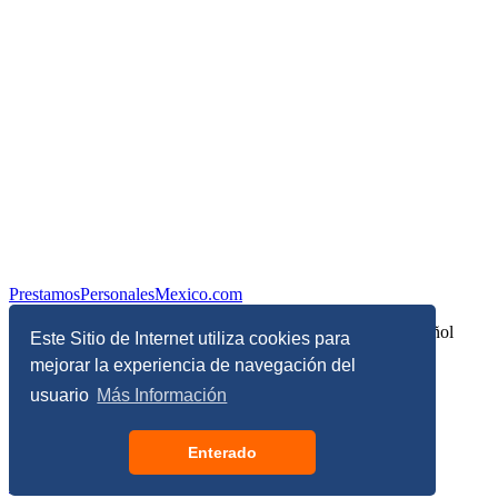
PrestamosPersonalesMexico.com
Información sobre Finanzas Personales y Economía en Español
Este Sitio de Internet utiliza cookies para
mejorar la experiencia de navegación del
© Copyright 2017 - 2026 - Todos los derechos reservados
usuario
Más Información
Términos, Condiciones y Políticas de Privacidad
Enterado
Configuración de privacidad y de cookies