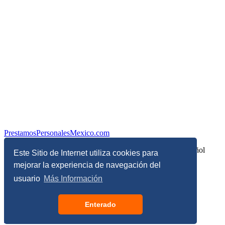
PrestamosPersonalesMexico.com
Información sobre Finanzas Personales y Economía en Español
Este Sitio de Internet utiliza cookies para
mejorar la experiencia de navegación del
© Copyright 2017 - 2026 - Todos los derechos reservados
usuario
Más Información
Términos, Condiciones y Políticas de Privacidad
Enterado
Configuración de privacidad y de cookies