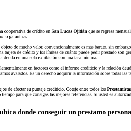
na cooperativa de crédito en
San Lucas Ojitlán
que se regresa mensualm
no lo garantiza.
bjeto de mucho valor, convencionalmente es más barato, sin embargo, ex
 tarjeta de crédito y los límites de cuánto puede pedir prestado son gen
r la deuda en una sola exhibición con una tasa mínima.
ementalmente en factores como el informe crediticio y la relación deuda
amos avalados. Es un derecho adquirir la información sobre todas las tas
jos de afectar su puntaje crediticio. Coteje entre todos los
Prestamista
mo tiempo para que consigas las mejores referencias. Si usted es autoriz
ubica donde conseguir un prestamo persona