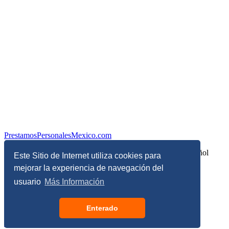
PrestamosPersonalesMexico.com
Información sobre Finanzas Personales y Economía en Español
Este Sitio de Internet utiliza cookies para
mejorar la experiencia de navegación del
© Copyright 2017 - 2026 - Todos los derechos reservados
usuario
Más Información
Términos, Condiciones y Políticas de Privacidad
Enterado
Configuración de privacidad y de cookies