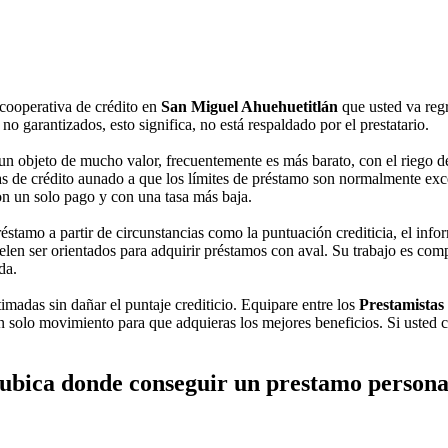
cooperativa de crédito en
San Miguel Ahuehuetitlán
que usted va reg
o garantizados, esto significa, no está respaldado por el prestatario.
n objeto de mucho valor, frecuentemente es más barato, con el riego de
s de crédito aunado a que los límites de préstamo son normalmente excelen
con un solo pago y con una tasa más baja.
stamo a partir de circunstancias como la puntuación crediticia, el info
en ser orientados para adquirir préstamos con aval. Su trabajo es compar
da.
timadas sin dañar el puntaje crediticio. Equipare entre los
Prestamistas
 solo movimiento para que adquieras los mejores beneficios. Si usted ca
ubica donde conseguir un prestamo persona