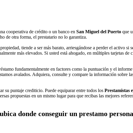
una cooperativa de crédito o un banco en
San Miguel del Puerto
que us
o de otra forma, el prestatario no lo garantiza.
propiedad, tiende a ser más barato, arriesgándose a perder el activo si 
lmente más elevados. Si usted está ahogado, en múltiples tarjetas de cré
éstamo fundamentalmente en factores como la puntuación y el informe 
tamos avalados. Adquiera, consulte y compare la información sobre las t
tar su puntaje crediticio. Puede equiparar entre todos los
Prestamistas 
versas propuestas en un mismo lugar para que recibas las mejores referen
ubica donde conseguir un prestamo persona