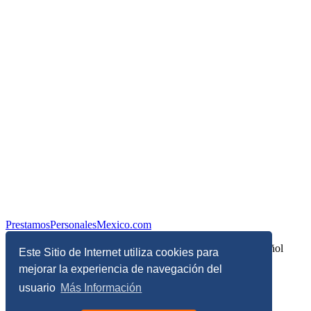
PrestamosPersonalesMexico.com
Información sobre Finanzas Personales y Economía en Español
Este Sitio de Internet utiliza cookies para
mejorar la experiencia de navegación del
© Copyright 2017 - 2026 - Todos los derechos reservados
usuario
Más Información
Términos, Condiciones y Políticas de Privacidad