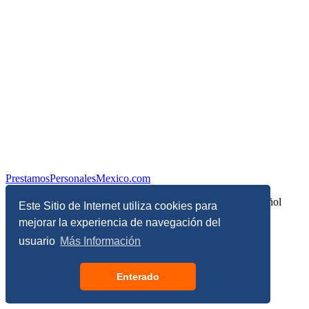
PrestamosPersonalesMexico.com
Información sobre Finanzas Personales y Economía en Español
Este Sitio de Internet utiliza cookies para
mejorar la experiencia de navegación del
© Copyright 2017 - 2026 - Todos los derechos reservados
usuario
Más Información
Términos, Condiciones y Políticas de Privacidad
Enterado
Configuración de privacidad y de cookies