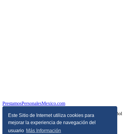
PrestamosPersonalesMexico.com
Información sobre Finanzas Personales y Economía en Español
Este Sitio de Internet utiliza cookies para
mejorar la experiencia de navegación del
© Copyright 2017 - 2026 - Todos los derechos reservados
usuario
Más Información