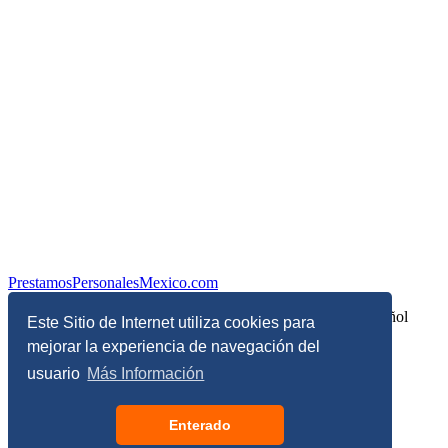
PrestamosPersonalesMexico.com
Información sobre Finanzas Personales y Economía en Español
Este Sitio de Internet utiliza cookies para
mejorar la experiencia de navegación del
© Copyright 2017 - 2026 - Todos los derechos reservados
usuario
Más Información
Términos, Condiciones y Políticas de Privacidad
Enterado