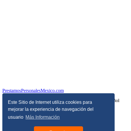
PrestamosPersonalesMexico.com
Información sobre Finanzas Personales y Economía en Español
Este Sitio de Internet utiliza cookies para
mejorar la experiencia de navegación del
© Copyright 2017 - 2026 - Todos los derechos reservados
usuario
Más Información
Términos, Condiciones y Políticas de Privacidad