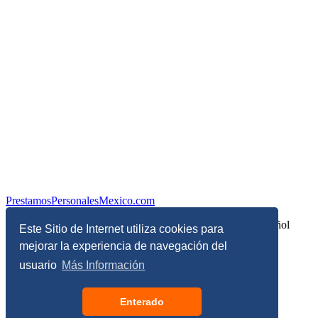
PrestamosPersonalesMexico.com
Información sobre Finanzas Personales y Economía en Español
Este Sitio de Internet utiliza cookies para
mejorar la experiencia de navegación del
© Copyright 2017 - 2026 - Todos los derechos reservados
usuario
Más Información
Términos, Condiciones y Políticas de Privacidad
Enterado