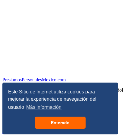
PrestamosPersonalesMexico.com
Información sobre Finanzas Personales y Economía en Español
Este Sitio de Internet utiliza cookies para
mejorar la experiencia de navegación del
© Copyright 2017 - 2026 - Todos los derechos reservados
usuario
Más Información
Términos, Condiciones y Políticas de Privacidad
Enterado
Configuración de privacidad y de cookies