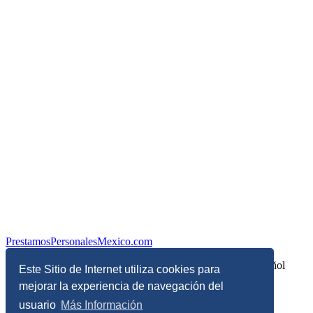
PrestamosPersonalesMexico.com
Información sobre Finanzas Personales y Economía en Español
Este Sitio de Internet utiliza cookies para
mejorar la experiencia de navegación del
© Copyright 2017 - 2026 - Todos los derechos reservados
usuario
Más Información