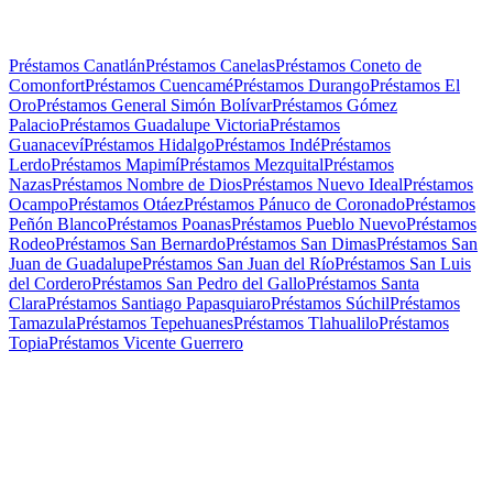
Préstamos Canatlán
Préstamos Canelas
Préstamos Coneto de
Comonfort
Préstamos Cuencamé
Préstamos Durango
Préstamos El
Oro
Préstamos General Simón Bolívar
Préstamos Gómez
Palacio
Préstamos Guadalupe Victoria
Préstamos
Guanaceví
Préstamos Hidalgo
Préstamos Indé
Préstamos
Lerdo
Préstamos Mapimí
Préstamos Mezquital
Préstamos
Nazas
Préstamos Nombre de Dios
Préstamos Nuevo Ideal
Préstamos
Ocampo
Préstamos Otáez
Préstamos Pánuco de Coronado
Préstamos
Peñón Blanco
Préstamos Poanas
Préstamos Pueblo Nuevo
Préstamos
Rodeo
Préstamos San Bernardo
Préstamos San Dimas
Préstamos San
Juan de Guadalupe
Préstamos San Juan del Río
Préstamos San Luis
del Cordero
Préstamos San Pedro del Gallo
Préstamos Santa
Clara
Préstamos Santiago Papasquiaro
Préstamos Súchil
Préstamos
Tamazula
Préstamos Tepehuanes
Préstamos Tlahualilo
Préstamos
Topia
Préstamos Vicente Guerrero