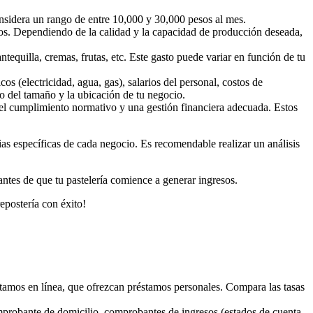
onsidera un rango de entre 10,000 y 30,000 pesos al mes.
otros. Dependiendo de la calidad y la capacidad de producción deseada,
tequilla, cremas, frutas, etc. Este gasto puede variar en función de tu
os (electricidad, agua, gas), salarios del personal, costos de
o del tamaño y la ubicación de tu negocio.
ar el cumplimiento normativo y una gestión financiera adecuada. Estos
as específicas de cada negocio. Es recomendable realizar un análisis
 antes de que tu pastelería comience a generar ingresos.
repostería con éxito!
éstamos en línea, que ofrezcan préstamos personales. Compara las tasas
comprobante de domicilio, comprobantes de ingresos (estados de cuenta,