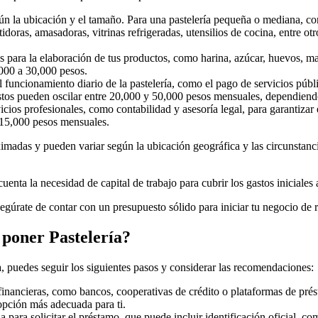
egún la ubicación y el tamaño. Para una pastelería pequeña o mediana, c
tidoras, amasadoras, vitrinas refrigeradas, utensilios de cocina, entre 
os para la elaboración de tus productos, como harina, azúcar, huevos, man
000 a 30,000 pesos.
l funcionamiento diario de la pastelería, como el pago de servicios públic
astos pueden oscilar entre 20,000 y 50,000 pesos mensuales, dependiend
rvicios profesionales, como contabilidad y asesoría legal, para garantiz
 15,000 pesos mensuales.
imadas y pueden variar según la ubicación geográfica y las circunstanci
enta la necesidad de capital de trabajo para cubrir los gastos iniciales
asegúrate de contar con un presupuesto sólido para iniciar tu negocio de 
poner Pastelería?
, puedes seguir los siguientes pasos y considerar las recomendaciones:
s financieras, como bancos, cooperativas de crédito o plataformas de pr
 opción más adecuada para ti.
 para solicitar el préstamo, que puede incluir identificación oficial, 