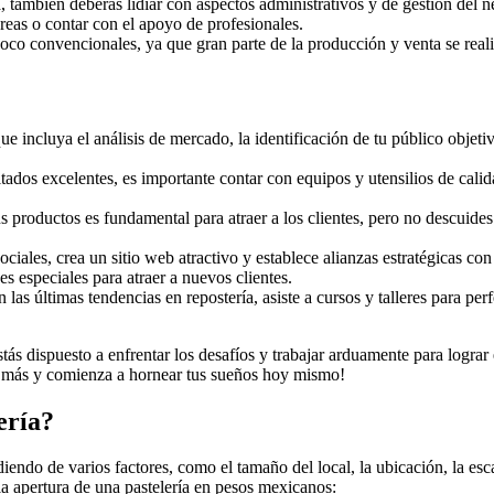
, también deberás lidiar con aspectos administrativos y de gestión del n
reas o contar con el apoyo de profesionales.
s poco convencionales, ya que gran parte de la producción y venta se rea
e incluya el análisis de mercado, la identificación de tu público objeti
ltados excelentes, es importante contar con equipos y utensilios de calid
s productos es fundamental para atraer a los clientes, pero no descuides e
 sociales, crea un sitio web atractivo y establece alianzas estratégicas c
 especiales para atraer a nuevos clientes.
 las últimas tendencias en repostería, asiste a cursos y talleres para pe
stás dispuesto a enfrentar los desafíos y trabajar arduamente para logra
s más y comienza a hornear tus sueños hoy mismo!
ería?
iendo de varios factores, como el tamaño del local, la ubicación, la es
a apertura de una pastelería en pesos mexicanos: