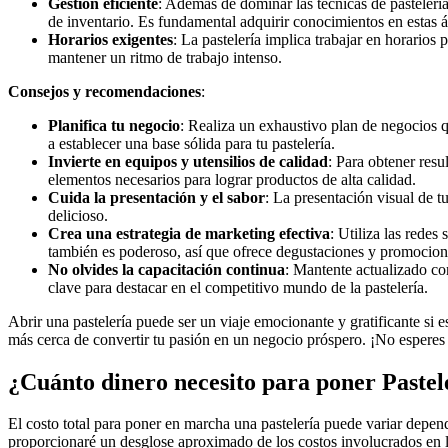
Gestión eficiente
: Además de dominar las técnicas de pastelería
de inventario. Es fundamental adquirir conocimientos en estas á
Horarios exigentes
: La pastelería implica trabajar en horario
mantener un ritmo de trabajo intenso.
Consejos y recomendaciones
:
Planifica tu negocio
: Realiza un exhaustivo plan de negocios qu
a establecer una base sólida para tu pastelería.
Invierte en equipos y utensilios de calidad
: Para obtener resu
elementos necesarios para lograr productos de alta calidad.
Cuida la presentación y el sabor
: La presentación visual de tu
delicioso.
Crea una estrategia de marketing efectiva
: Utiliza las redes
también es poderoso, así que ofrece degustaciones y promociones
No olvides la capacitación continua
: Mantente actualizado con
clave para destacar en el competitivo mundo de la pastelería.
Abrir una pastelería puede ser un viaje emocionante y gratificante si e
más cerca de convertir tu pasión en un negocio próspero. ¡No espere
¿Cuánto dinero necesito para poner Pastel
El costo total para poner en marcha una pastelería puede variar depend
proporcionaré un desglose aproximado de los costos involucrados en l