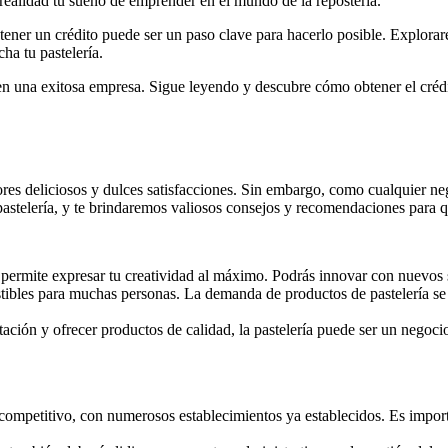
realidad tu sueño de emprender en el mundo de la repostería.
btener un crédito puede ser un paso clave para hacerlo posible. Explora
ha tu pastelería.
 en una exitosa empresa. Sigue leyendo y descubre cómo obtener el crédi
ores deliciosos y dulces satisfacciones. Sin embargo, como cualquier n
a pastelería, y te brindaremos valiosos consejos y recomendaciones par
te permite expresar tu creatividad al máximo. Podrás innovar con nuevos 
istibles para muchas personas. La demanda de productos de pastelería se 
tación y ofrecer productos de calidad, la pastelería puede ser un negoci
 competitivo, con numerosos establecimientos ya establecidos. Es import