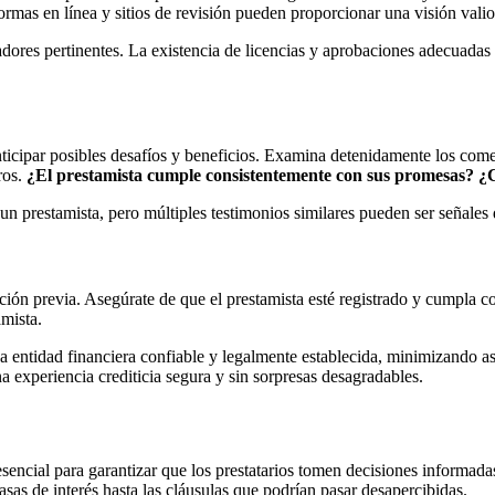
rmas en línea y sitios de revisión pueden proporcionar una visión valios
adores pertinentes. La existencia de licencias y aprobaciones adecuadas 
ticipar posibles desafíos y beneficios. Examina detenidamente los coment
ros.
¿El prestamista cumple consistentemente con sus promesas?
¿C
n prestamista, pero múltiples testimonios similares pueden ser señales 
gación previa. Asegúrate de que el prestamista esté registrado y cumpla c
amista.
una entidad financiera confiable y legalmente establecida, minimizando 
na experiencia crediticia segura y sin sorpresas desagradables.
sencial para garantizar que los prestatarios tomen decisiones informadas
sas de interés hasta las cláusulas que podrían pasar desapercibidas.