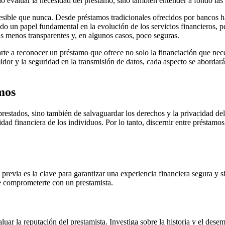
lo evaluar la necesidad del préstamo, sino también entender a fondo las
sible que nunca. Desde préstamos tradicionales ofrecidos por bancos ha
o un papel fundamental en la evolución de los servicios financieros, p
s menos transparentes y, en algunos casos, poco seguras.
te a reconocer un préstamo que ofrece no solo la financiación que neces
idor y la seguridad en la transmisión de datos, cada aspecto se aborda
mos
prestados, sino también de salvaguardar los derechos y la privacidad del 
ad financiera de los individuos. Por lo tanto, discernir entre préstamos
previa es la clave para garantizar una experiencia financiera segura y 
e comprometerte con un prestamista.
aluar la reputación del prestamista. Investiga sobre la historia y el de