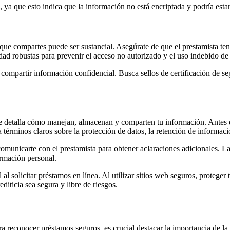
, ya que esto indica que la información no está encriptada y podría esta
 que compartes puede ser sustancial. Asegúrate de que el prestamista te
ad robustas para prevenir el acceso no autorizado y el uso indebido de l
de compartir información confidencial. Busca sellos de certificación de 
ue detalla cómo manejan, almacenan y comparten tu información. Antes 
ca términos claros sobre la protección de datos, la retención de informa
 comunicarte con el prestamista para obtener aclaraciones adicionales. L
ormación personal.
 al solicitar préstamos en línea. Al utilizar sitios web seguros, protege
diticia sea segura y libre de riesgos.
ara reconocer préstamos seguros, es crucial destacar la importancia de la