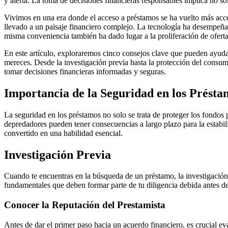
y alerta. La toma de decisiones financieras responsables implica no so
Vivimos en una era donde el acceso a préstamos se ha vuelto más acce
llevado a un paisaje financiero complejo. La tecnología ha desempeñad
misma conveniencia también ha dado lugar a la proliferación de oferta
En este artículo, exploraremos cinco consejos clave que pueden ayudar
mereces. Desde la investigación previa hasta la protección del consum
tomar decisiones financieras informadas y seguras.
Importancia de la Seguridad en los Présta
La seguridad en los préstamos no solo se trata de proteger los fondos 
depredadores pueden tener consecuencias a largo plazo para la estabilid
convertido en una habilidad esencial.
Investigación Previa
Cuando te encuentras en la búsqueda de un préstamo, la investigación 
fundamentales que deben formar parte de tu diligencia debida antes d
Conocer la Reputación del Prestamista
Antes de dar el primer paso hacia un acuerdo financiero, es crucial ev