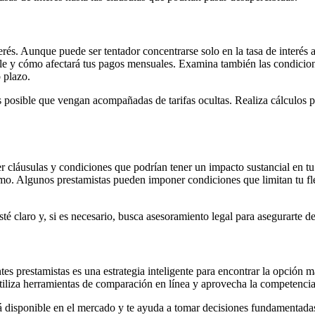
terés. Aunque puede ser tentador concentrarse solo en la tasa de interés
riable y cómo afectará tus pagos mensuales. Examina también las condicio
 plazo.
 posible que vengan acompañadas de tarifas ocultas. Realiza cálculos p
cláusulas y condiciones que podrían tener un impacto sustancial en tu ex
amo. Algunos prestamistas pueden imponer condiciones que limitan tu fle
esté claro y, si es necesario, busca asesoramiento legal para asegurart
es prestamistas es una estrategia inteligente para encontrar la opción má
 Utiliza herramientas de comparación en línea y aprovecha la competenci
tá disponible en el mercado y te ayuda a tomar decisiones fundamentada