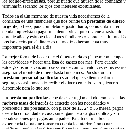
los pseudo-prestamistas, porque puede que abusen de la confianza y
terminarán sacando los ojos con intereses exorbitantes.
Todos en algún momento de nuestra vida necesitamos de la
confianza de una financiera que nos brinde un
préstamo de dinero
urgente
, tal vez, para completar el gasto diario, como cubrir una
deuda imprevista o pagar una deuda vieja que se viene arrastrando
durante años y estropea los planes familiares o laborales a futuro. Es
preciso decir que el dinero es un medio o herramienta muy
importante para el día a día.
La mejor forma de hacer que el dinero rinda es planear con tiempo
las actividades y hacer una lista de gastos por mes. Pero cuando
estos gastos no alcanzan o se salen de control, entonces es necesario
asegurar el monto de dinero hasta fin de mes. Puesto que un
préstamo personal particular
es aquel que se tiene de forma
segura, es casi inmediato recibir el dinero en el bolsillo y tenerlo
disponible para lo que sea.
Un
préstamo particular
debe de estar reglamentado con base a las
mejores tasas de interés
de acuerdo con las necesidades y
preferencia del prestatario, con plazos de 12, 24 o 36 meses, pagos
desde la comodidad de casa, sin enganche o cargos ocultos y sin
penalizaciones por pagos anticipados. Pará tener una buena
experiencia habrá que tomar en cuenta lo anterior. Comparar,
verificar y analizar las diferentes financieras para que el prestamista