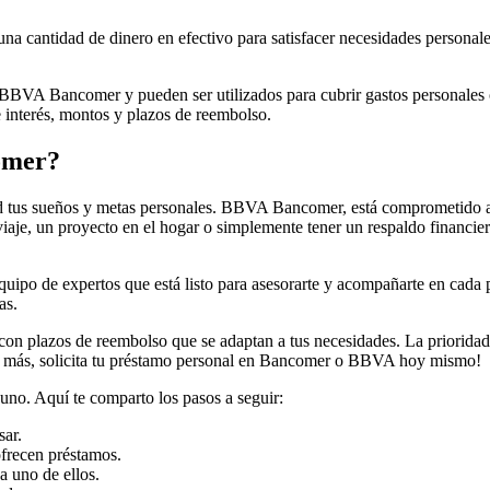
una cantidad de dinero en efectivo para satisfacer necesidades perso
 BBVA Bancomer y pueden ser utilizados para cubrir gastos personales
interés, montos y plazos de reembolso.
omer?
ad tus sueños y metas personales. BBVA Bancomer, está comprometido a b
viaje, un proyecto en el hogar o simplemente tener un respaldo financier
 equipo de expertos que está listo para asesorarte y acompañarte en ca
as.
n plazos de reembolso que se adaptan a tus necesidades. La prioridad e
res más, solicita tu préstamo personal en Bancomer o BBVA hoy mismo!
 uno. Aquí te comparto los pasos a seguir:
sar.
ofrecen préstamos.
a uno de ellos.