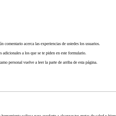
gún comentario acerca las experiencias de ustedes los usuarios.
s adicionales a los que se te piden en este formulario.
tamo personal vuelve a leer la parte de arriba de esta página.
herramienta valiosa para ayudarte a alcanzar tus metas de salud y bie