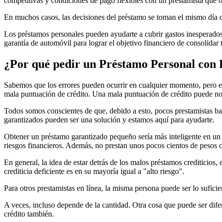
competitivas y condiciones de pago flexibles con un prestamista que o
En muchos casos, las decisiones del préstamo se toman el mismo día qu
Los préstamos personales pueden ayudarte a cubrir gastos inesperados
garantía de automóvil para lograr el objetivo financiero de consolidar
¿Por qué pedir un Préstamo Personal con 
Sabemos que los errores pueden ocurrir en cualquier momento, pero el
mala puntuación de crédito. Una mala puntuación de crédito puede no
Todos somos conscientes de que, debido a esto, pocos prestamistas ban
garantizados pueden ser una solución y estamos aquí para ayudarte.
Obtener un préstamo garantizado pequeño sería más inteligente en un
riesgos financieros. Además, no prestan unos pocos cientos de pesos 
En general, la idea de estar detrás de los malos préstamos crediticios,
crediticia deficiente es en su mayoría igual a "alto riesgo".
Para otros prestamistas en línea, la misma persona puede ser lo sufic
A veces, incluso depende de la cantidad. Otra cosa que puede ser dife
crédito también.