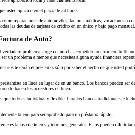
frece aprobación local y financiamiento local.
e usted aplica o en el plazo de 24 horas.
 como reparaciones de automóviles, facturas médicas, vacaciones o cua
 todas las deudas de tarjetas de crédito en un único y bajo pago mensual.
Factura de Auto?
 verdadero problema surge cuando has cometido un error con tu financia
 ser un problema a menos que necesites alguna ayuda financiera repent
carios te darán el préstamo, sólo por saber el hecho de que usted podrí
 prestamista en línea en lugar de en un banco. Los bancos pueden ser
como lo hacen los acreedores en línea.
 es que todo es individual y flexible. Para los bancos tradicionales e in
ientemente bueno para ser aprobado para un préstamo rápido.
rente es la tasa de interés y términos generales. Estos pueden diferir t