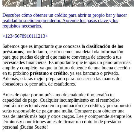
Descubre cómo obtener un crédito para abrir tu propio bar y hacer
realidad tu sueño emprendedor. Aprende los pasos clave y los
requisitos necesarios.
<
1
2
3
4
5
6
7
8
9
10
11
12
13
>
Sabemos que es importante que conozcas la
clasificación de los
préstamos
, por lo tanto, te ofrecemos una detallada información
para que puedas elegir el que más te convenga de acuerdo a tus
necesidades financieras. Es importante que tengas un panorama más
amplio y completo, ya que tu futuro depende de una buena elección
en tu próximo
préstamo o crédito
, ya sea bancario o privado.
Además, estarás mejor preparado para no caer en las manos de
abusadores o, peor aún, de estafadores.
Antes de optar por un préstamo de cualquier tipo, evalúa tu
capacidad de pago. Cualquier incumplimiento en el reembolso
tendrá un efecto adverso en tu puntuación de crédito, y por supuesto
serás responsable de pagar una multa. Compare para obtener una
tasa de interés más baja y otros cargos. Lee y comprende siempre los
términos y condiciones antes de firmar un contrato de préstamo
personal ¡Buena Suerte!