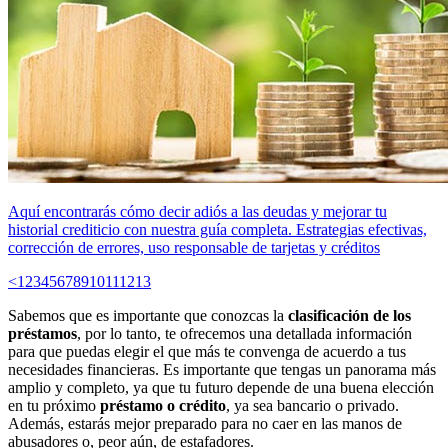
Aquí encontrarás cómo decir adiós a las deudas y mejorar tu
historial crediticio con nuestra guía completa. Estrategias efectivas,
corrección de errores, uso responsable de tarjetas y créditos
<
1
2
3
4
5
6
7
8
9
10
11
12
13
Sabemos que es importante que conozcas la
clasificación de los
préstamos
, por lo tanto, te ofrecemos una detallada información
para que puedas elegir el que más te convenga de acuerdo a tus
necesidades financieras. Es importante que tengas un panorama más
amplio y completo, ya que tu futuro depende de una buena elección
en tu próximo
préstamo o crédito
, ya sea bancario o privado.
Además, estarás mejor preparado para no caer en las manos de
abusadores o, peor aún, de estafadores.