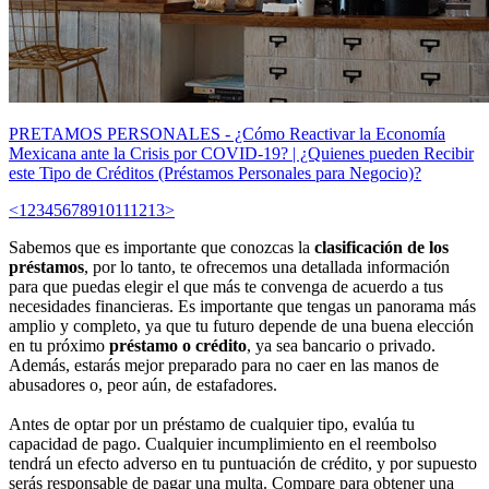
PRETAMOS PERSONALES - ¿Cómo Reactivar la Economía
Mexicana ante la Crisis por COVID-19? | ¿Quienes pueden Recibir
este Tipo de Créditos (Préstamos Personales para Negocio)?
<
1
2
3
4
5
6
7
8
9
10
11
12
13
>
Sabemos que es importante que conozcas la
clasificación de los
préstamos
, por lo tanto, te ofrecemos una detallada información
para que puedas elegir el que más te convenga de acuerdo a tus
necesidades financieras. Es importante que tengas un panorama más
amplio y completo, ya que tu futuro depende de una buena elección
en tu próximo
préstamo o crédito
, ya sea bancario o privado.
Además, estarás mejor preparado para no caer en las manos de
abusadores o, peor aún, de estafadores.
Antes de optar por un préstamo de cualquier tipo, evalúa tu
capacidad de pago. Cualquier incumplimiento en el reembolso
tendrá un efecto adverso en tu puntuación de crédito, y por supuesto
serás responsable de pagar una multa. Compare para obtener una