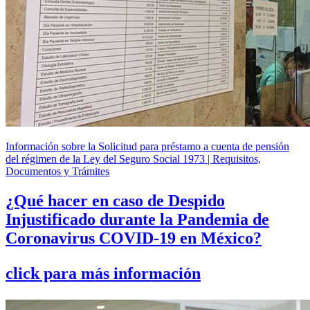
Información sobre la Solicitud para préstamo a cuenta de pensión
del régimen de la Ley del Seguro Social 1973 | Requisitos,
Documentos y Trámites
¿Qué hacer en caso de Despido
Injustificado durante la Pandemia de
Coronavirus COVID-19 en México?
click para más información